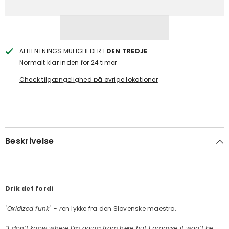
AFHENTNINGS MULIGHEDER I
DEN TREDJE
Normalt klar inden for 24 timer
Check tilgængelighed på øvrige lokationer
Beskrivelse
Drik det fordi
"Oxidized funk" - r
en lykke fra den Slovenske maestro.
“I don’t know where I’m going from here but I promise it won’t be