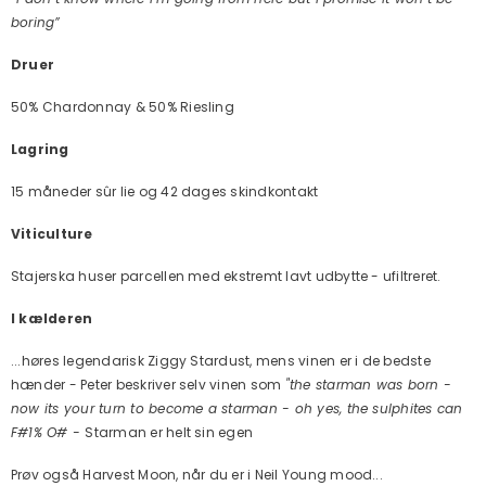
boring”
Druer
50% Chardonnay & 50% Riesling
Lagring
15 måneder sûr lie og 42 dages skindkontakt
Viticulture
Stajerska huser parcellen med ekstremt lavt udbytte - ufiltreret.
I kælderen
...høres legendarisk Ziggy Stardust, mens vinen er i de bedste
hænder - Peter beskriver selv vinen som
"the starman was born -
now its your turn to become a starman - oh yes, the sulphites can
F#1% O# -
Starman er helt sin egen
Prøv også Harvest Moon, når du er i Neil Young mood...