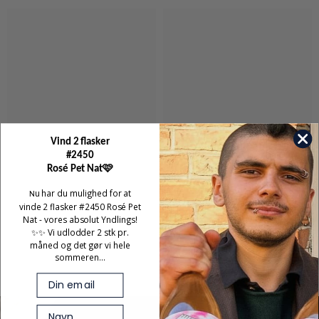
Vind 2 flasker
#2450
Rosé Pet Nat🩷
u har du mulighed for at
N
vinde 2 flasker #2450 Rosé Pet
Nat - vores absolut Yndlings!
✨✨ Vi udlodder 2 stk pr.
måned og det gør vi hele
sommeren...
Email
First Name